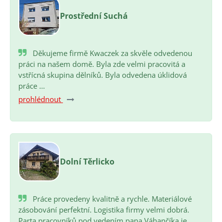
Prostřední Suchá
Děkujeme firmě Kwaczek za skvěle odvedenou
práci na našem domě. Byla zde velmi pracovitá a
vstřícná skupina dělníků. Byla odvedena úklidová
práce …
prohlédnout
Dolní Těrlicko
Práce provedeny kvalitně a rychle. Materiálové
zásobování perfektní. Logistika firmy velmi dobrá.
Parta pracovníků pod vedením pana Váhančíka je…