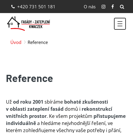
+420 731 501 181
O nás
Úvod
Reference
Reference
Už
od roku 2001
sbíráme
bohaté zkušenosti
v oblasti zateplení fasád
domů i
rekonstrukcí
vnitřních prostor
. Ke všem projektům
přistupujeme
individuálně
a hledáme nejvhodnější řešení, ve
kterém zohledňujeme všechny vaše potřeby i přání,